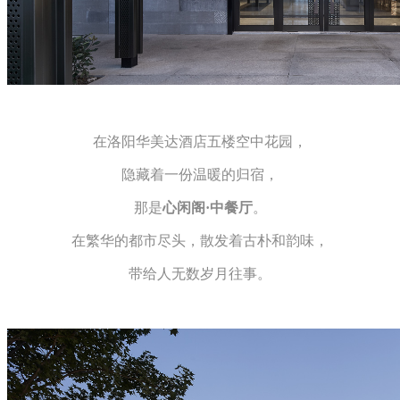
在洛阳华美达酒店五楼空中花园，
隐藏着一份温暖的归宿，
那是
心闲阁·中餐厅
。
在繁华的都市尽头，
散发着
古朴和韵味，
带给人无数岁月往事。