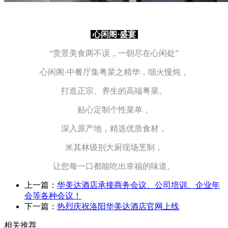
心
闲阁·盛宴
“
赏景美食两不误，
一朝尽在心闲处
”
心闲阁·中餐厅
集粤菜之精华，细火慢炖，
打造正宗
、养生的高端粤菜。
贴
心定制个性菜单，
深入原产地
，
精选优
质食材，
米其林级别大厨现场烹制，
让您每一口都能吃出幸福的味道。
上一篇：
华美达酒店承接商务会议、公司培训、企业年
会等各种会议！
下一篇：
热烈庆祝洛阳华美达酒店官网上线
相关推荐