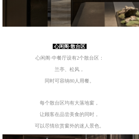
心
闲阁·散台区
心闲阁·中餐厅设有2个散台区：
兰亭、松风，
同时可容纳80人用餐。
每个散台区均有大落地窗，
让顾客在品尝美食的同时，
可以尽情欣赏窗外的迷人景色。