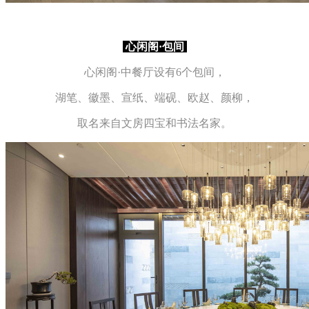
心
闲阁·包间
心闲阁·中餐厅设有6个包间，
湖笔、徽墨、宣纸、端砚、欧赵、颜柳，
取
名来自文房四宝和书法名家。