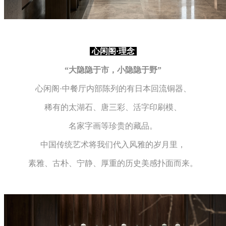
心
闲阁·理念
“大隐隐于市，小隐隐于野”
心闲阁·中餐厅内部陈列的有
日本回流铜器、
稀有的太湖石、
唐
三彩、
活字印刷模、
名家字画等珍贵的藏品。
中国传统艺术将我们代入风雅的岁月里，
素雅、古朴、宁静、厚重的历史美感扑面而来。