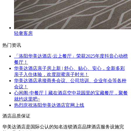
轻奢客房
热门资讯
「洛阳华美达酒店·云上餐厅」荣获2025年度抖音心动榜
餐厅！
华美达酒店亲子房上新 | 舒心、贴心、安心，全新多彩
亲子入住体验，欢度甜蜜亲子时光！
华美达酒店承接商务会议、公司培训、企业年会等各种
会议！
心闲阁·中餐厅丨藏在酒店空中花园里的宝藏餐厅，聚餐
就约这里吧~
热烈庆祝洛阳华美达酒店官网上线
酒店品质保证
华美达酒店是国际公认的知名连锁酒店品牌酒店服务设施完