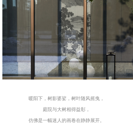
暖阳下，树影婆娑，树叶随风摇曳，
庭院与大树
相得
益
彰
，
仿佛是一幅迷人的画卷在静静展开。