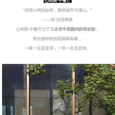
心
闲阁·中餐厅
“但得心闲到处闲，莫拘城市与溪山。”
——宋·法演禅师
心闲阁·中餐厅位于
五楼
空中花园内的四合院
，
突出独特的合院园林风格，
一砖一瓦皆是诗，一草一木总是情。